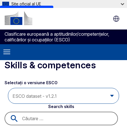
Site oficial al UE
Skip to main content
Clasificare europeană a aptitudinilor/competenţelor,
calificărilor şi ocupaţiilor (ESCO)
Skills & competences
Selectați o versiune ESCO 
Search skills