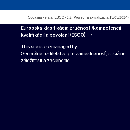
Súčasná verzia: ESCO v1.2 (Posledná aktualizácia 15/05/2024)
Európska klasifikácia zručností/kompetencií,
kvalifikácií a povolaní (ESCO)
This site is co-managed by:
Generálne riaditeľstvo pre zamestnanosť, sociálne
záležitosti a začlenenie