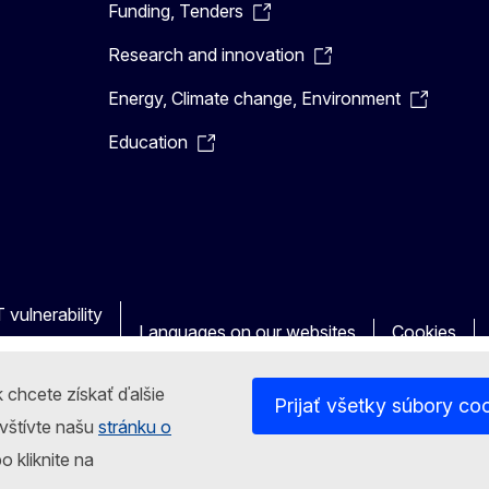
Funding, Tenders
Research and innovation
Energy, Climate change, Environment
Education
 vulnerability
Languages on our websites
Cookies
 chcete získať ďalšie
Prijať všetky súbory co
avštívte našu
stránku o
o kliknite na