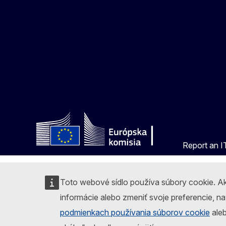
Report an IT
Toto webové sídlo používa súbory cookie. Ak
informácie alebo zmeniť svoje preferencie, n
podmienkach používania súborov cookie
aleb