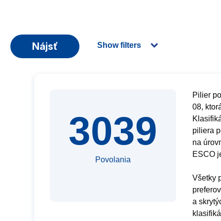
Nájsť
Show filters
Pilier p
08, ktor
3039
Klasifik
piliera
na úrovn
ESCO je
Povolania
Všetky 
prefero
a skrytý
klasifik