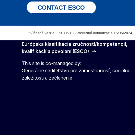
CONTACT ESCO
Súčasná verzia: ESCO v1.2 (Posledná aktualizácia 15/05/2024)
Európska klasifikácia zručností/kompetencií,
kvalifikácií a povolaní (ESCO)
This site is co-managed by:
Generálne riaditeľstvo pre zamestnanosť, sociálne
záležitosti a začlenenie