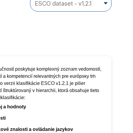
zručností poskytuje komplexný zoznam vedomostí,
í a kompetencií relevantných pre európsky trh
o verzii klasifikácie ESCO v1.2.1 je pilier
í štruktúrovaný v hierarchii, ktorá obsahuje tieto
dklasifikácie:
j a hodnoty
sti
ové znalosti a ovládanie jazykov