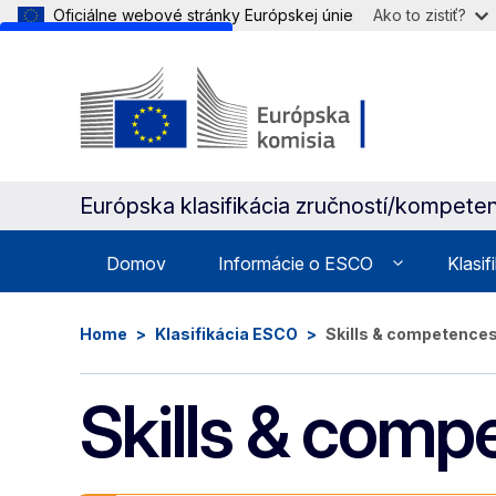
Oficiálne webové stránky Európskej únie
Ako to zistiť?
Skip to main content
Európska klasifikácia zručností/kompetenc
Domov
Informácie o ESCO
Klasif
Home
Klasifikácia ESCO
Skills & competence
Skills & comp