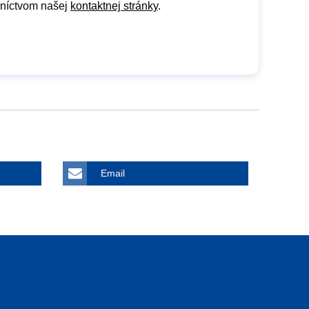
dníctvom našej
kontaktnej stránky
.
Email