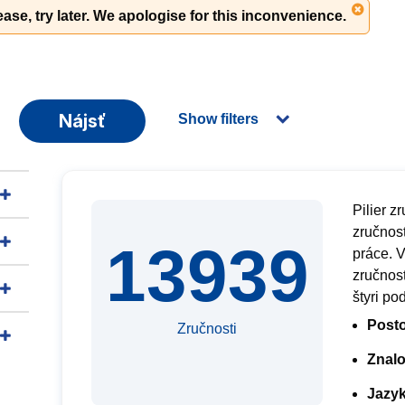
ase, try later. We apologise for this inconvenience.
Nájsť
Show filters
Pilier 
zručnost
13939
práce. V
zručnost
štyri po
Posto
Zručnosti
Znalo
Jazyk