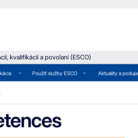
ií, kvalifikácií a povolaní (ESCO)
ikácia
Použiť služby ESCO
Aktuality a poduja
s
etences