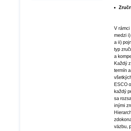
Zručn
V rámci 
medzi i)
a ii) po
typ zruč
a kompe
Každý z
termín a
všetkých
ESCO ob
každý pr
sa rozsa
inými z
Hierarch
zdokona
väzbu, p