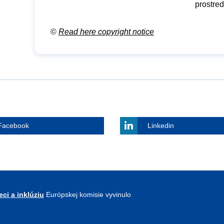
prostre
©
Read here copyright notice
Facebook
Linkedin
ci a inklúziu
Európskej komisie vyvinulo