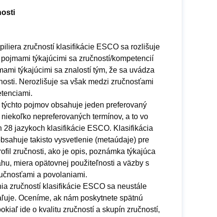
osti
piliera zručností klasifikácie ESCO sa rozlišuje
 pojmami týkajúcimi sa zručností/kompetencií
jmami týkajúcimi sa znalostí tým, že sa uvádza
nosti. Nerozlišuje sa však medzi zručnosťami
tenciami.
 týchto pojmov obsahuje jeden preferovaný
 niekoľko nepreferovaných termínov, a to vo
 28 jazykoch klasifikácie ESCO. Klasifikácia
sahuje takisto vysvetlenie (metaúdaje) pre
ofil zručnosti, ako je opis, poznámka týkajúca
hu, miera opätovnej použiteľnosti a väzby s
ručnosťami a povolaniami.
ia zručností klasifikácie ESCO sa neustále
ľuje. Oceníme, ak nám poskytnete spätnú
okiaľ ide o kvalitu zručností a skupín zručností,