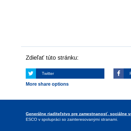
Zdieľať túto stránku:
Twitter
More share options
Generálne riaditeľstvo pre zamestnanosť, sociálne ve
ESCO v spolupráci so zainteresovanými stranami.