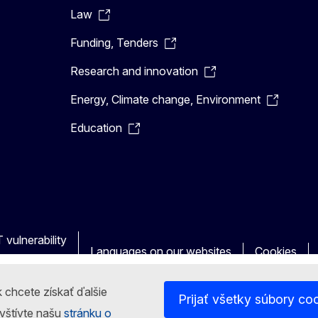
Law
Funding, Tenders
Research and innovation
Energy, Climate change, Environment
Education
 vulnerability
Languages on our websites
Cookies
 chcete získať ďalšie
Prijať všetky súbory co
avštívte našu
stránku o