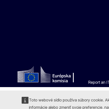
Report an IT
Toto webové sídlo používa súbory cookie. Ak
informácie alebo zmeniť svoje preferencie, n