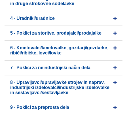
in druge strokovne sodelavke
4 - Uradniki/uradnice
5 - Poklici za storitve, prodajalci/prodajalke
6 - Kmetovalci/kmetovalke, gozdarji/gozdarke,
ribiči/ribičke, lovci/lovke
7 - Poklici za neindustrijski način dela
8 - Upravljavci/upravljavke strojev in naprav,
industrijski izdelovalci/industrijske izdelovalke
in sestavljavci/sestavljavke
9 - Poklici za preprosta dela