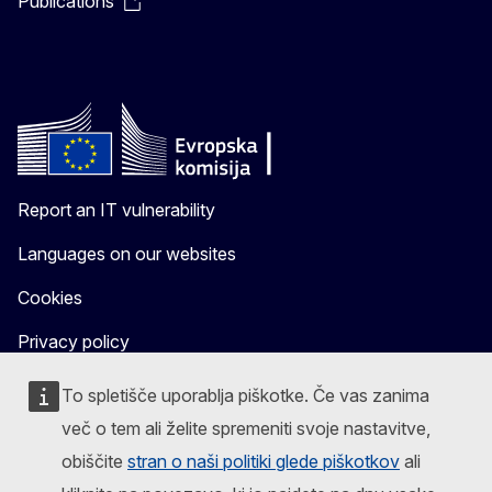
Publications
Report an IT vulnerability
Languages on our websites
Cookies
Privacy policy
Legal notice
To spletišče uporablja piškotke. Če vas zanima
več o tem ali želite spremeniti svoje nastavitve,
obiščite
stran o naši politiki glede piškotkov
ali