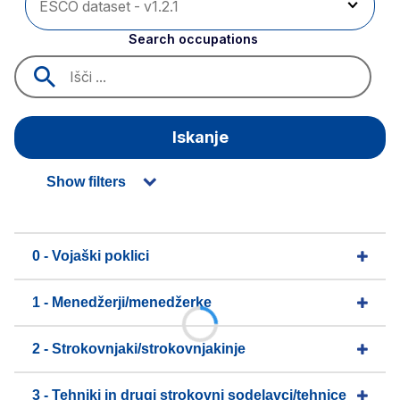
Search occupations
Iskanje
Show filters
0 - Vojaški poklici
1 - Menedžerji/menedžerke
2 - Strokovnjaki/strokovnjakinje
3 - Tehniki in drugi strokovni sodelavci/tehnice