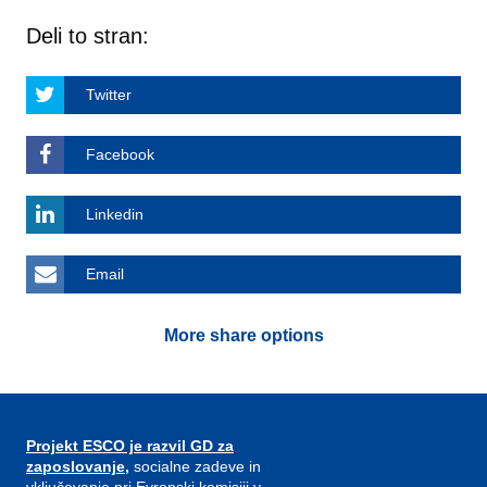
Deli to stran:
Twitter
Facebook
Linkedin
Email
More share options
Projekt ESCO je razvil GD za
zaposlovanje,
socialne zadeve in