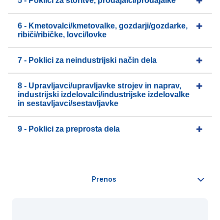
5 - Poklici za storitve, prodajalci/prodajalke
6 - Kmetovalci/kmetovalke, gozdarji/gozdarke,
ribiči/ribičke, lovci/lovke
7 - Poklici za neindustrijski način dela
8 - Upravljavci/upravljavke strojev in naprav,
industrijski izdelovalci/industrijske izdelovalke
in sestavljavci/sestavljavke
9 - Poklici za preprosta dela