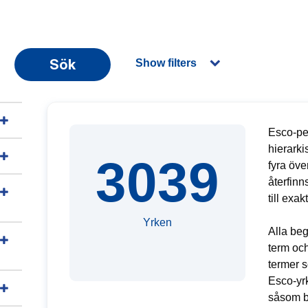
Sök
Show filters
Esco-pe
hierarki
3039
fyra öv
återfinn
till exa
Yrken
Alla be
term och
termer s
Esco-yrk
såsom b