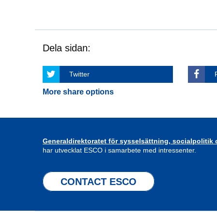
Dela sidan:
Twitter
More share options
Generaldirektoratet för sysselsättning, socialpolitik
har utvecklat ESCO i samarbete med intressenter.
CONTACT ESCO