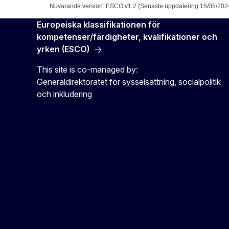
Nuvarande version: ESCO v1.2 (Senaste uppdatering 15/05/202
Europeiska klassifikationen för
kompetenser/färdigheter, kvalifikationer och
yrken (ESCO)
This site is co-managed by:
Generaldirektoratet för sysselsättning, socialpolitik
och inkludering