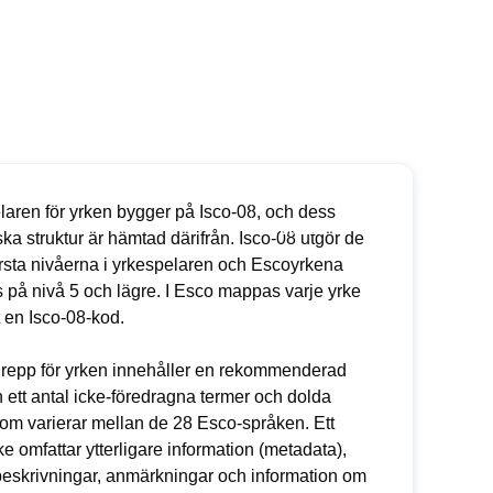
laren för yrken bygger på Isco-08, och dess
ska struktur är hämtad därifrån. Isco-08 utgör de
ersta nivåerna i yrkespelaren och Escoyrkena
s på nivå 5 och lägre. I Esco mappas varje yrke
kt en Isco-08-kod.
grepp för yrken innehåller en rekommenderad
 ett antal icke-föredragna termer och dolda
om varierar mellan de 28 Esco-språken. Ett
e omfattar ytterligare information (metadata),
eskrivningar, anmärkningar och information om