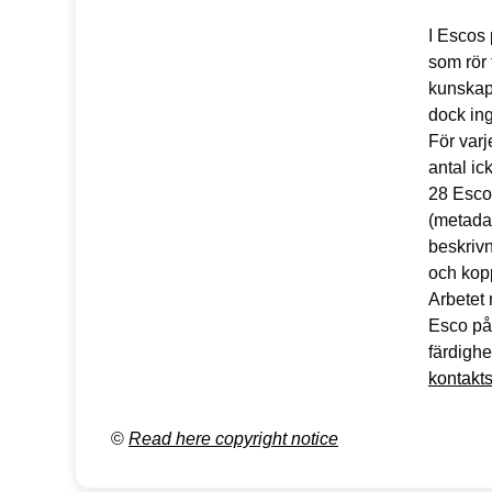
I Escos 
som rör
kunskap
dock ing
För var
antal i
28 Esco
(metadat
beskriv
och kopp
Arbetet 
Esco på
färdighe
kontakt
©
Read here copyright notice