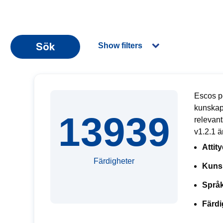
Sök
Show filters
Escos pe
kunskap
13939
relevan
v1.2.1 ä
Attit
Färdigheter
Kuns
Språk
Färdi