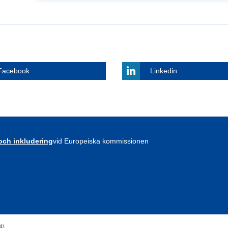
Facebook
Linkedin
 och inkludering
vid Europeiska kommissionen
4)