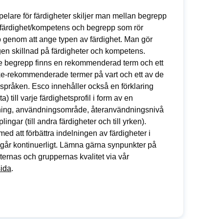
pelare för färdigheter skiljer man mellan begrepp
 färdighet/kompetens och begrepp som rör
 genom att ange typen av färdighet. Man gör
en skillnad på färdigheter och kompetens.
je begrepp finns en rekommenderad term och ett
cke-rekommenderade termer på vart och ett av de
språken. Esco innehåller också en förklaring
a) till varje färdighetsprofil i form av en
ning, användningsområde, återanvändningsnivå
lingar (till andra färdigheter och till yrken).
med att förbättra indelningen av färdigheter i
går kontinuerligt. Lämna gärna synpunkter på
ternas och gruppernas kvalitet via vår
sida
.