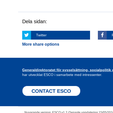
Dela sidan:
Twitter
More share options
Generaldirektoratet för sysselsättning, socialpolitik
har utvecklat ESCO i samarbete med intressenter.
CONTACT ESCO
Nuvarande version: ESCO v1.2 (Senaste uppdatering 15/05/202