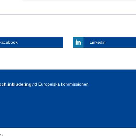
Facebook
Linkedin
 och inkludering
vid Europeiska kommissionen
4)