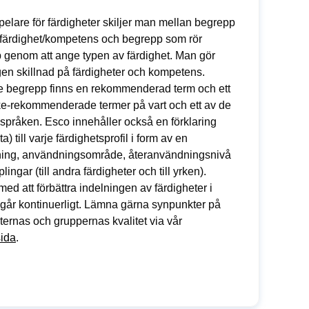
pelare för färdigheter skiljer man mellan begrepp
 färdighet/kompetens och begrepp som rör
 genom att ange typen av färdighet. Man gör
en skillnad på färdigheter och kompetens.
je begrepp finns en rekommenderad term och ett
cke-rekommenderade termer på vart och ett av de
språken. Esco innehåller också en förklaring
a) till varje färdighetsprofil i form av en
ning, användningsområde, återanvändningsnivå
lingar (till andra färdigheter och till yrken).
med att förbättra indelningen av färdigheter i
går kontinuerligt. Lämna gärna synpunkter på
ternas och gruppernas kvalitet via vår
sida
.