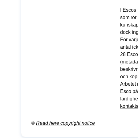
I Escos 
som rör
kunskap
dock ing
För var
antal i
28 Esco
(metadat
beskriv
och kopp
Arbetet 
Esco på
färdighe
kontakt
©
Read here copyright notice