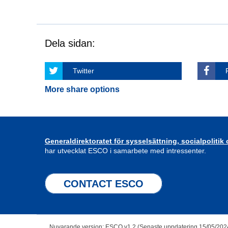
Dela sidan:
Twitter
More share options
Generaldirektoratet för sysselsättning, socialpolitik
har utvecklat ESCO i samarbete med intressenter.
CONTACT ESCO
Nuvarande version: ESCO v1.2 (Senaste uppdatering 15/05/202