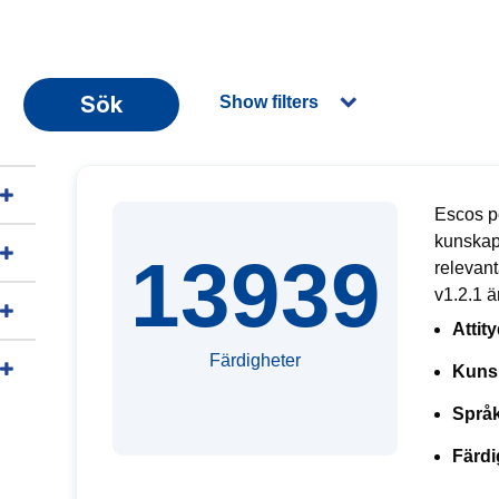
Sök
Show filters
Escos pe
kunskap
13939
relevan
v1.2.1 ä
Attit
Färdigheter
Kuns
Språk
Färdi