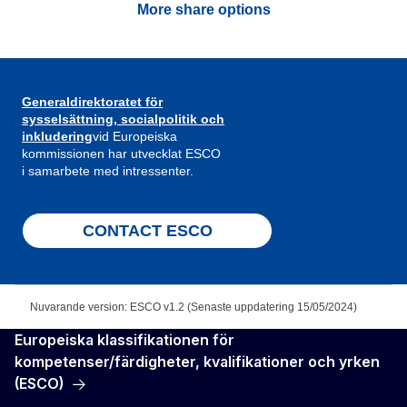
More share options
Generaldirektoratet för
sysselsättning, socialpolitik och
inkludering
vid Europeiska
kommissionen har utvecklat ESCO
i samarbete med intressenter.
CONTACT ESCO
Nuvarande version: ESCO v1.2 (Senaste uppdatering 15/05/2024)
Europeiska klassifikationen för
kompetenser/färdigheter, kvalifikationer och yrken
(ESCO)