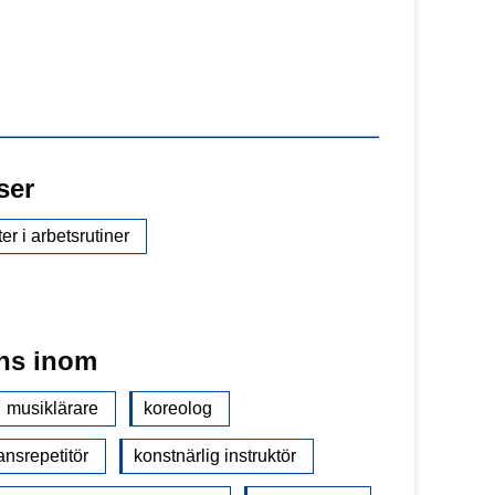
ser
ter i arbetsrutiner
ns inom
musiklärare
koreolog
ansrepetitör
konstnärlig instruktör