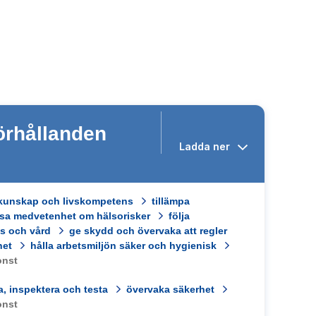
förhållanden
skunskap och livskompetens
tillämpa
isa medvetenhet om hälsorisker
följa
ns och vård
ge skydd och övervaka att regler
het
hålla arbetsmiljön säker och hygienisk
onst
, inspektera och testa
övervaka säkerhet
onst