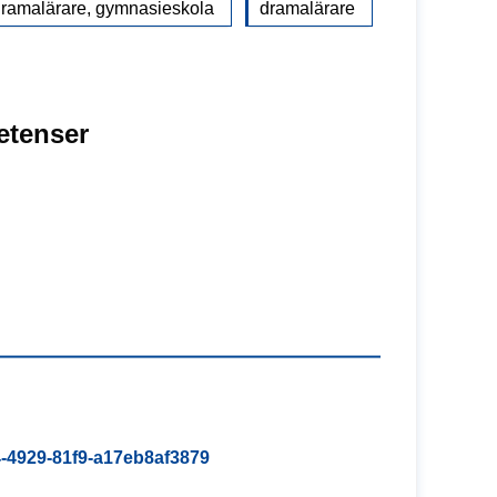
ramalärare, gymnasieskola
dramalärare
etenser
d4-4929-81f9-a17eb8af3879