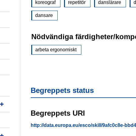
koreograf
repetitör
danslärare
d
dansare
Nödvändiga färdigheter/komp
arbeta ergonomiskt
Begreppets status
Begreppets URI
http://data.europa.eu/esco/skill/9afc0c8e-bb