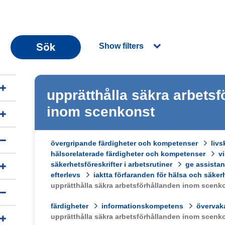
Sök
Show filters
upprätthålla säkra arbets
inom scenkonst
övergripande färdigheter och kompetenser
liv
hälsorelaterade färdigheter och kompetenser
v
säkerhetsföreskrifter i arbetsrutiner
ge assista
efterlevs
iaktta förfaranden för hälsa och säker
upprätthålla säkra arbetsförhållanden inom scenk
färdigheter
informationskompetens
övervaka
upprätthålla säkra arbetsförhållanden inom scenk