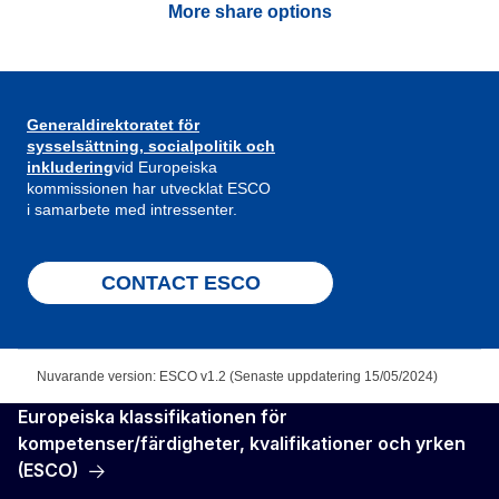
More share options
Generaldirektoratet för
sysselsättning, socialpolitik och
inkludering
vid Europeiska
kommissionen har utvecklat ESCO
i samarbete med intressenter.
CONTACT ESCO
Nuvarande version: ESCO v1.2 (Senaste uppdatering 15/05/2024)
Europeiska klassifikationen för
kompetenser/färdigheter, kvalifikationer och yrken
(ESCO)