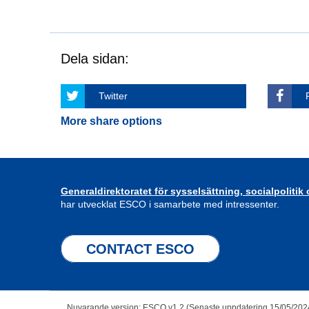
Dela sidan:
Twitter
More share options
Generaldirektoratet för sysselsättning, socialpolitik
har utvecklat ESCO i samarbete med intressenter.
CONTACT ESCO
Nuvarande version: ESCO v1.2 (Senaste uppdatering 15/05/202