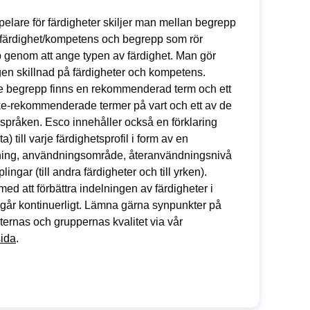
pelare för färdigheter skiljer man mellan begrepp
 färdighet/kompetens och begrepp som rör
 genom att ange typen av färdighet. Man gör
en skillnad på färdigheter och kompetens.
je begrepp finns en rekommenderad term och ett
cke-rekommenderade termer på vart och ett av de
språken. Esco innehåller också en förklaring
a) till varje färdighetsprofil i form av en
ning, användningsområde, återanvändningsnivå
lingar (till andra färdigheter och till yrken).
med att förbättra indelningen av färdigheter i
går kontinuerligt. Lämna gärna synpunkter på
ternas och gruppernas kvalitet via vår
sida
.