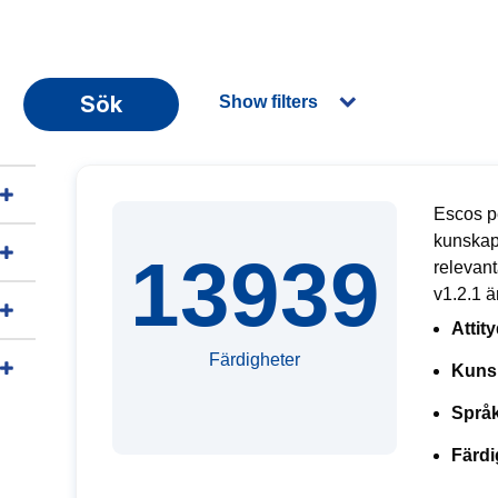
Sök
Show filters
Escos pe
kunskap
13939
relevan
v1.2.1 ä
Attit
Färdigheter
Kuns
Språk
Färdi