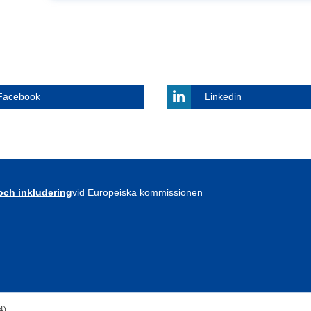
Facebook
Linkedin
 och inkludering
vid Europeiska kommissionen
4)