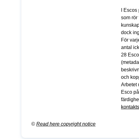
I Escos 
som rör
kunskap
dock ing
För var
antal i
28 Esco
(metadat
beskriv
och kopp
Arbetet 
Esco på
färdighe
kontakt
©
Read here copyright notice