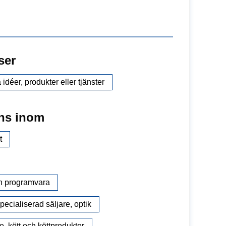
ser
idéer, produkter eller tjänster
ns inom
t
ch programvara
pecialiserad säljare, optik
e, kött och köttprodukter