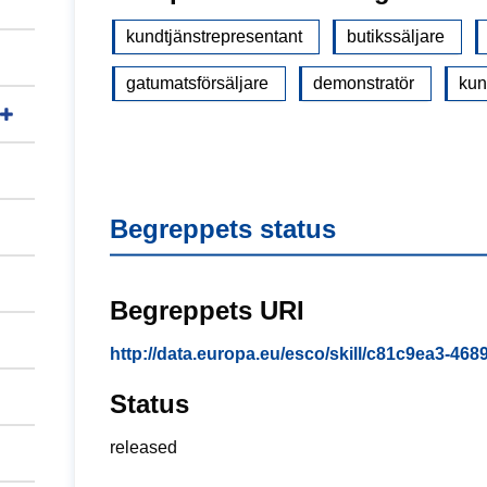
kundtjänstrepresentant
butikssäljare
gatumatsförsäljare
demonstratör
kun
Begreppets status
Begreppets URI
http://data.europa.eu/esco/skill/c81c9ea3-4
Status
released