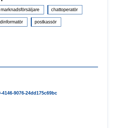
marknadsförsäljare
chattoperatör
dinformatör
postkassör
689-4146-9076-24dd175c69bc