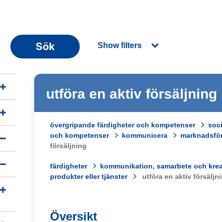
Sök
Show filters
utföra en aktiv försäljning
övergripande färdigheter och kompetenser
soc
och kompetenser
kommunicera
marknadsföra
försäljning
färdigheter
kommunikation, samarbete och kreat
produkter eller tjänster
utföra en aktiv försäljn
Översikt