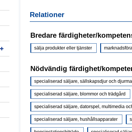
Relationer
Bredare färdigheter/kompeten
sälja produkter eller tjänster
marknadsföra 
Nödvändig färdighet/kompete
specialiserad säljare, sällskapsdjur och djurma
specialiserad säljare, blommor och trädgård
specialiserad säljare, datorspel, multimedia o
specialiserad säljare, hushållsapparater
s
bensinstationsbiträde
specialiserad säljar