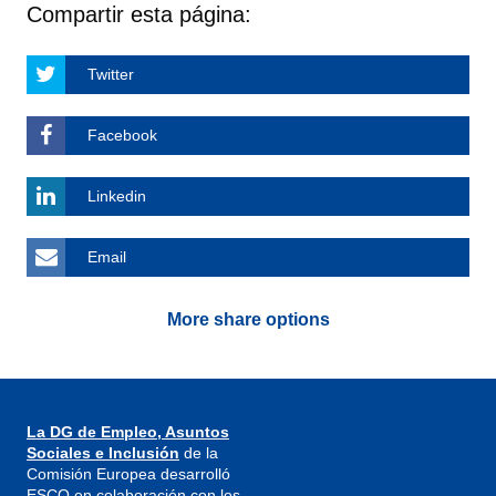
Compartir esta página:
Twitter
Facebook
Linkedin
Email
More share options
La DG de Empleo, Asuntos
Sociales e Inclusión
de la
Comisión Europea desarrolló
ESCO en colaboración con los