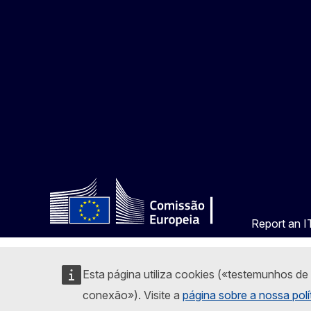
Report an IT
Esta página utiliza cookies («testemunhos de
conexão»). Visite a
página sobre a nossa polí