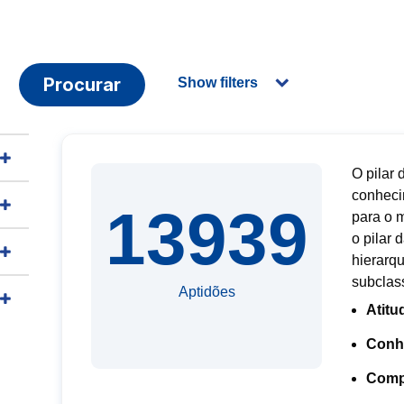
Procurar
Show filters
O pilar 
conheci
13939
para o 
o pilar
hierarq
subclass
Aptidões
Atitu
Conh
Compe