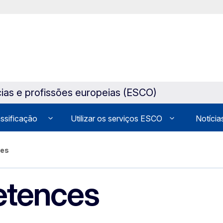
ias e profissões europeias (ESCO)
assificação
Utilizar os serviços ESCO
Notícia
ces
etences