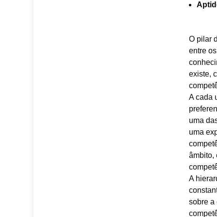
Apti
O pilar
entre os
conheci
existe, 
competê
A cada 
preferen
uma das
uma exp
competê
âmbito, 
competê
A hiera
constan
sobre a
competê