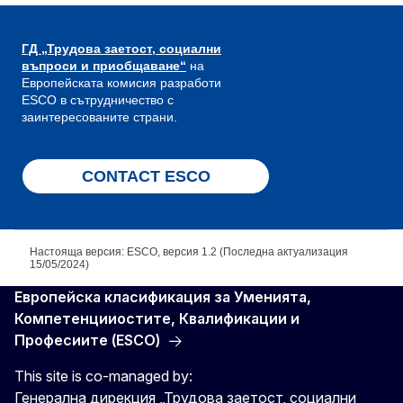
ГД „Трудова заетост, социални
въпроси и приобщаване“
на
Европейската комисия разработи
ESCO в сътрудничество с
заинтересованите страни.
CONTACT ESCO
Настояща версия: ESCO, версия 1.2 (Последна актуализация
15/05/2024)
Европейска класификация зa Умениятa,
Компетенцииocтите, Квалификации и
Професиите (ESCO)
This site is co-managed by:
Генерална дирекция „Трудова заетост, социални