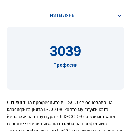
3039
Професии
Стълбът на професиите в ESCO се основава на
класификацията ISCO-08, която му служи като
йерархична структура. От ISCO-08 са заимствани
горните четири нива на стълба на професиите,
докато професиите по ESCO се намират на ниво 5 и