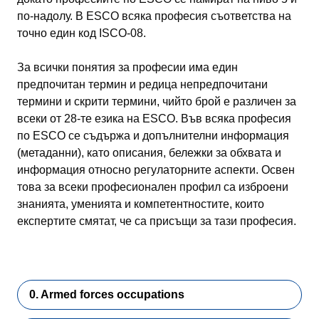
по-надолу. В ESCO всяка професия съответства на
точно един код ISCO-08.
За всички понятия за професии има един
предпочитан термин и редица непредпочитани
термини и скрити термини, чийто брой е различен за
всеки от 28-те езика на ESCO. Във всяка професия
по ESCO се съдържа и допълнителни информация
(метаданни), като описания, бележки за обхвата и
информация относно регулаторните аспекти. Освен
това за всеки професионален профил са изброени
знанията, уменията и компетентностите, които
експертите смятат, че са присъщи за тази професия.
0. Armed forces occupations