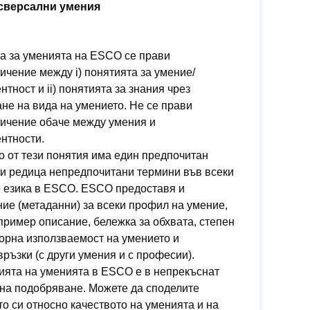
сверсални умения
а за уменията на ESCO се прави
ичение между i) понятията за умение/
нтност и ii) понятията за знания чрез
не на вида на умението. Не се прави
ничение обаче между умения и
нтности.
о от тези понятия има един предпочитан
и редица непредпочитани термини във всеки
е езика в ESCO. ESCO предоставя и
ие (метаданни) за всеки профил на умение,
пример описание, бележка за обхвата, степен
орна използваемост на умението и
ръзки (с други умения и с професии).
ията на уменията в ESCO е в непрекъснат
на подобряване. Можете да споделите
о си относно качеството на уменията и на