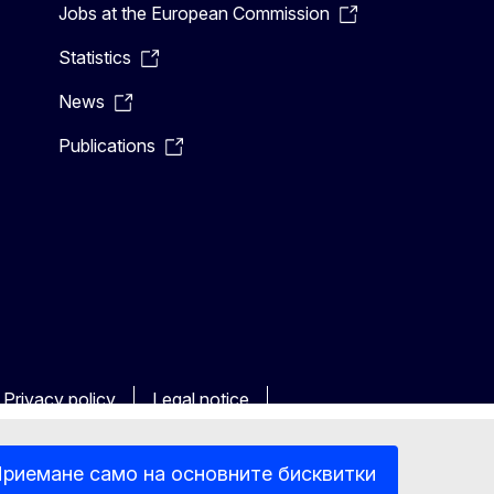
Jobs at the European Commission
Statistics
News
Publications
Privacy policy
Legal notice
риемане само на основните бисквитки