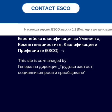
CONTACT ESCO
Настояща версия: ESCO, версия 1.2 (Последна актуализация
Европейска класификация зa Умениятa,
Компетенцииocтите, Квалификации и
Професиите (ESCO)
This site is co-managed by:
Генерална дирекция „Трудова заетост,
социални въпроси и приобщаване“