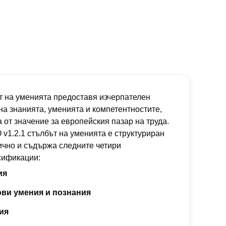
 на уменията предоставя изчерпателен
на знанията, уменията и компетентностите,
а от значение за европейския пазар на труда.
v1.2.1 стълбът на уменията е структуриран
чно и съдържа следните четири
сификации:
ия
ови умения и познания
ия