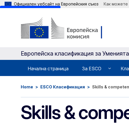
Официален уебсайт на Европейския съюз
Как можете
Skip to main content
Европейска класификация зa Уменият
Начална страница
Зa ESCO
Кла
Home
ESCO Класификация
Skills & compete
Skills & comp