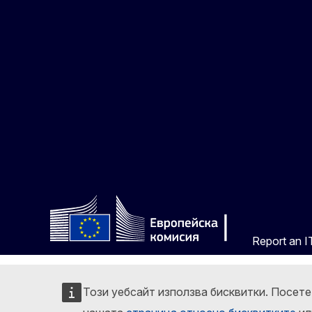
Report an IT
Този уебсайт използва бисквитки. Посет