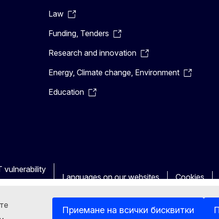
Law
Funding, Tenders
Research and innovation
Energy, Climate change, Environment
Education
 vulnerability
Languages on our websites
Cookies
ете
Приемане на всички бисквитки
П