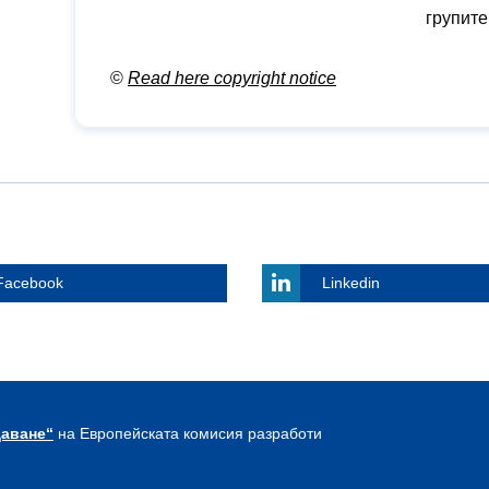
групит
©
Read here copyright notice
Facebook
Linkedin
щаване“
на Европейската комисия разработи