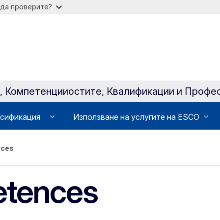
 да проверите?
a, Компетенцииocтите, Квалификации и Профе
сификация
Използване на услугите на ESCO
nces
etences