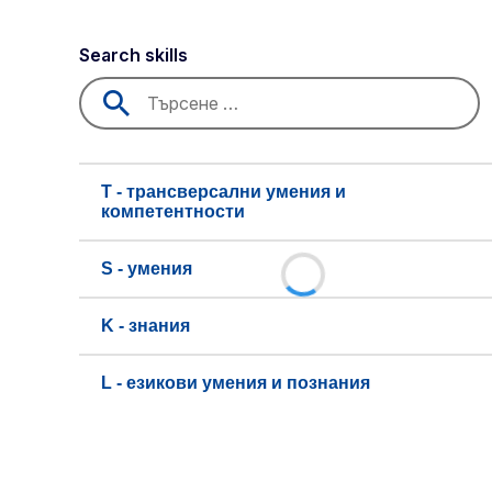
Search skills
T - трансверсални умения и
компетентности
S - умения
K - знания
L - езикови умения и познания