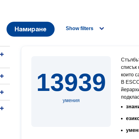
Намиране
Show filters
Стълбът
списък 
13939
които с
В ESCO 
йерархи
подкла
умения
знан
език
умен