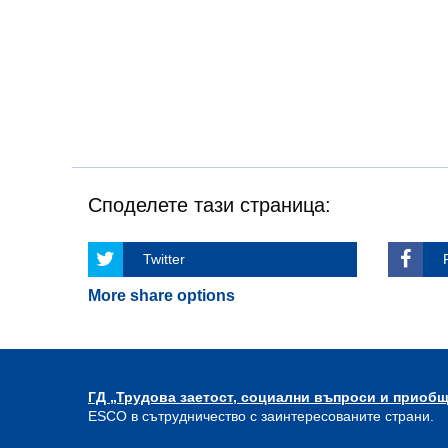
Споделете тази страница:
Twitter
More share options
ГД „Трудова заетост, социални въпроси и приоб
ESCO в сътрудничество с заинтересованите страни.