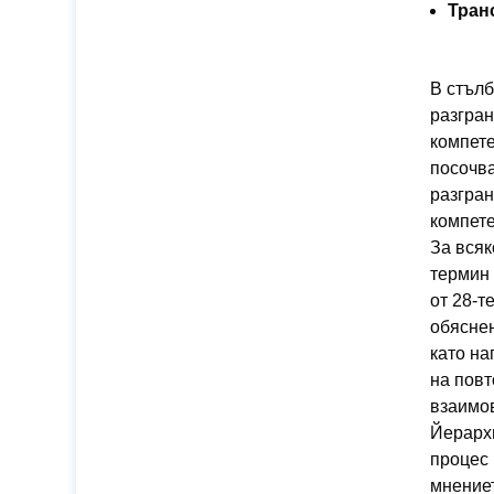
Тран
В стълб
разгран
компете
посочва
разгра
компете
За всяк
термин 
от 28-т
обяснен
като на
на повт
взаимов
Йерарх
процес 
мнениет