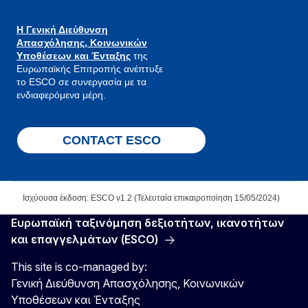
Η Γενική Διεύθυνση
Απασχόλησης, Κοινωνικών
Υποθέσεων και Ένταξης
της
Ευρωπαϊκής Επιτροπής ανέπτυξε
το ESCO σε συνεργασία με τα
ενδιαφερόμενα μέρη.
CONTACT ESCO
Ισχύουσα έκδοση: ESCO v1.2 (Τελευταία επικαιροποίηση 15/05/2024)
Ευρωπαϊκή ταξινόμηση δεξιοτήτων, ικανοτήτων
και επαγγελμάτων (ESCO)
This site is co-managed by:
Γενική Διεύθυνση Απασχόλησης, Κοινωνικών
Υποθέσεων και Ένταξης