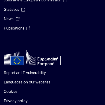
Jobs at the European Commission
Statistics
News
Publications
Report an IT vulnerability
Languages on our websites
Cookies
Privacy policy