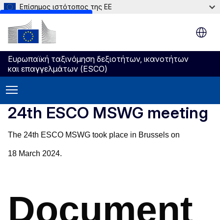
Επίσημος ιστότοπος της ΕΕ
Skip to main content
Ευρωπαϊκή ταξινόμηση δεξιοτήτων, ικανοτήτων
και επαγγελμάτων (ESCO)
24th ESCO MSWG meeting
The 24th ESCO MSWG took place in Brussels on
18 March 2024.
Document