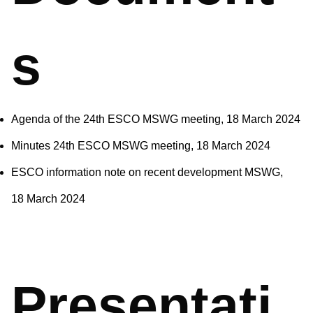
s
Agenda of the
24th
ESCO MSWG meeting,
18 March 2024
Minutes 24th ESCO MSWG meeting,
18 March 2024
ESCO information note on recent development MSWG,
18 March 2024
Presentati