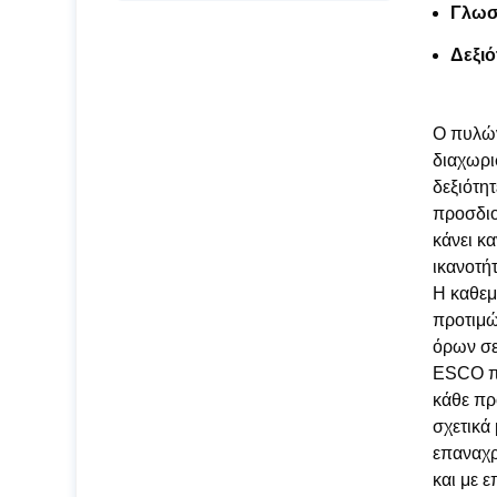
Γλωσσ
Δεξιό
Ο πυλών
διαχωρι
δεξιότητ
προσδιο
κάνει κ
ικανοτή
Η καθεμ
προτιμώ
όρων σε
ESCO πα
κάθε πρ
σχετικά
επαναχρ
και με ε