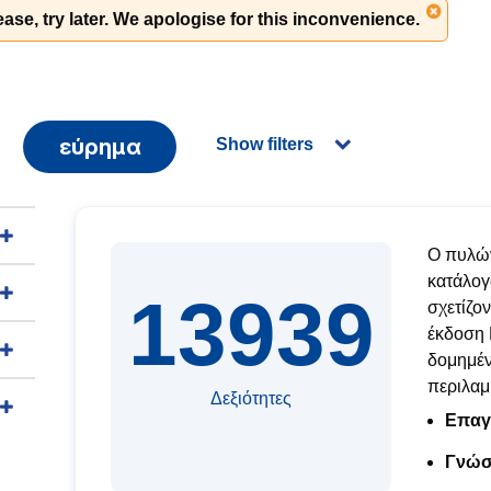
ase, try later. We apologise for this inconvenience.
εύρημα
Show filters
Ο πυλών
κατάλογ
13939
σχετίζο
έκδοση 
δομημέν
περιλαμ
Δεξιότητες
Επαγγ
Γνώσ