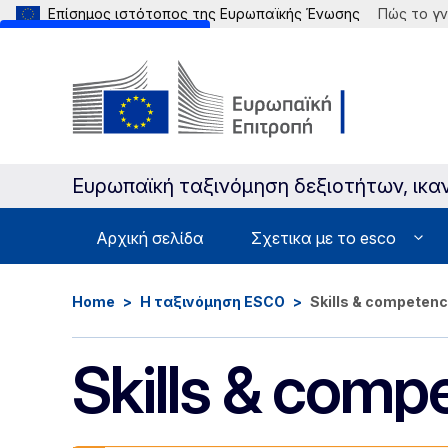
Επίσημος ιστότοπος της Ευρωπαϊκής Ένωσης
Πώς το γν
Skip to main content
Ευρωπαϊκή ταξινόμηση δεξιοτήτων, ικ
Αρχική σελίδα
Σχετικα με το esco
Home
Η ταξινόμηση ESCO
Skills & competen
Skills & comp