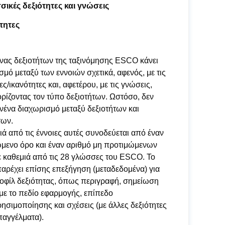
ικές δεξιότητες και γνώσεις
τητες
ας δεξιοτήτων της ταξινόμησης ESCO κάνει
σμό μεταξύ των εννοιών σχετικά, αφενός, με τις
ες/ικανότητες και, αφετέρου, με τις γνώσεις,
ρίζοντας τον τύπο δεξιοτήτων. Ωστόσο, δεν
ανένα διαχωρισμό μεταξύ δεξιοτήτων και
των.
ιά από τις έννοιες αυτές συνοδεύεται από έναν
μενο όρο και έναν αριθμό μη προτιμώμενων
 καθεμιά από τις 28 γλώσσες του ESCO. Το
ρέχει επίσης επεξήγηση (μεταδεδομένα) για
οφίλ δεξιότητας, όπως περιγραφή, σημείωση
 με το πεδίο εφαρμογής, επίπεδο
ησιμοποίησης και σχέσεις (με άλλες δεξιότητες
παγγέλματα).