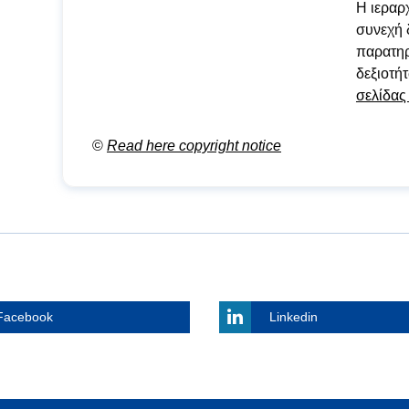
Η ιεραρ
συνεχή 
παρατηρ
δεξιοτή
σελίδας
©
Read here copyright notice
Facebook
Linkedin