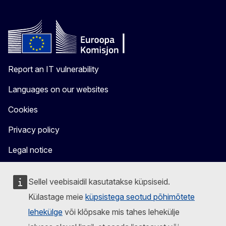
Report an IT vulnerability
Languages on our websites
Cookies
Privacy policy
Legal notice
Sellel veebisaidil kasutatakse küpsiseid.
Külastage meie
küpsistega seotud põhimõtete
lehekülge
või klõpsake mis tahes lehekülje