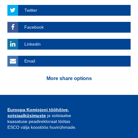
Twitter
Facebook
Linkedin
Email
More share options
Euroopa Komisjoni tööhõive,
sotsiaalküsimuste
ja sotsiaalse
kaasatuse peadirektoraat töötas
ESCO välja koostöös huvirühmade.