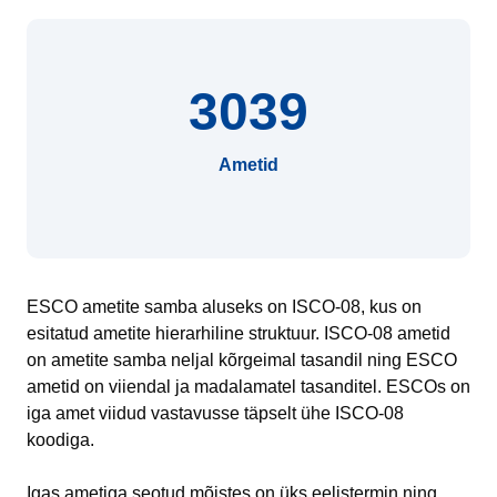
3039
Ametid
ESCO ametite samba aluseks on ISCO-08, kus on
esitatud ametite hierarhiline struktuur. ISCO-08 ametid
on ametite samba neljal kõrgeimal tasandil ning ESCO
ametid on viiendal ja madalamatel tasanditel. ESCOs on
iga amet viidud vastavusse täpselt ühe ISCO-08
koodiga.
Igas ametiga seotud mõistes on üks eelistermin ning