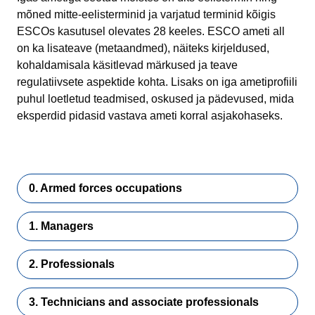
mõned mitte-eelisterminid ja varjatud terminid kõigis
ESCOs kasutusel olevates 28 keeles. ESCO ameti all
on ka lisateave (metaandmed), näiteks kirjeldused,
kohaldamisala käsitlevad märkused ja teave
regulatiivsete aspektide kohta. Lisaks on iga ametiprofiili
puhul loetletud teadmised, oskused ja pädevused, mida
eksperdid pidasid vastava ameti korral asjakohaseks.
0. Armed forces occupations
1. Managers
2. Professionals
3. Technicians and associate professionals