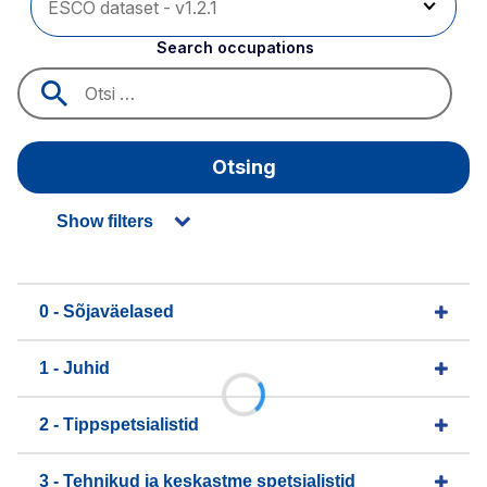
Search occupations
Otsing
Show filters
0 - Sõjaväelased
1 - Juhid
2 - Tippspetsialistid
3 - Tehnikud ja keskastme spetsialistid