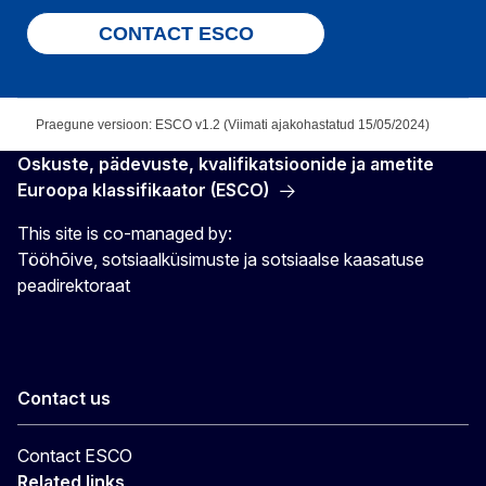
CONTACT ESCO
Praegune versioon: ESCO v1.2 (Viimati ajakohastatud 15/05/2024)
Oskuste, pädevuste, kvalifikatsioonide ja ametite
Euroopa klassifikaator (ESCO)
This site is co-managed by:
Tööhõive, sotsiaalküsimuste ja sotsiaalse kaasatuse
peadirektoraat
Contact us
Contact ESCO
Related links