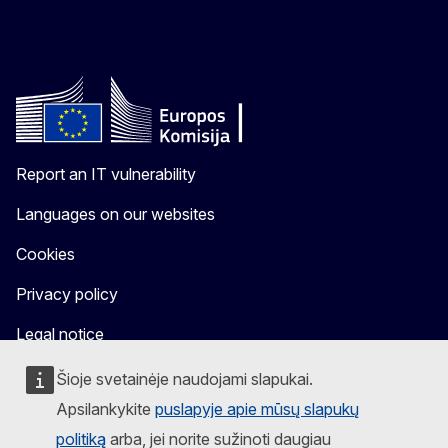
Report an IT vulnerability
Languages on our websites
Cookies
Privacy policy
Legal notice
Šioje svetainėje naudojami slapukai.
Apsilankykite
puslapyje apie mūsų slapukų
politiką
arba, jei norite sužinoti daugiau