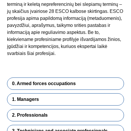
terminą ir keletą nepreferencinių bei slepiamų terminų –
jų skaičius įvairiose 28 ESCO kalbose skirtingas. ESCO
profesija apima papildomą informaciją (metaduomenis),
pavyzdžiui, aprašymus, taikymo srities pastabas ir
informaciją apie reguliavimo aspektus. Be to,
kiekviename profesiniame profilyje išvardijamos žinios,
įgūdžiai ir kompetencijos, kuriuos ekspertai laikė
svarbiais šiai profesijai.
0. Armed forces occupations
1. Managers
2. Professionals
3. Technicians and associate professionals