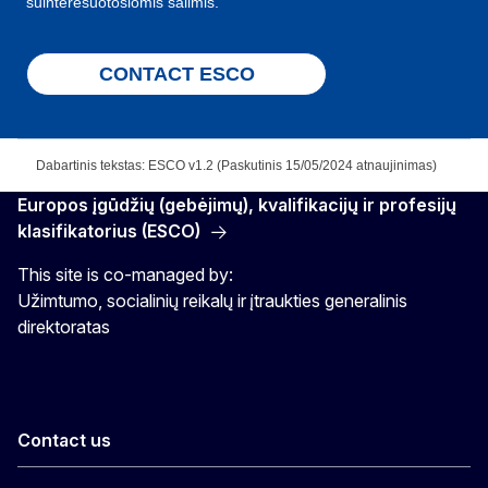
suinteresuotosiomis šalimis.
CONTACT ESCO
Dabartinis tekstas: ESCO v1.2 (Paskutinis 15/05/2024 atnaujinimas)
Europos įgūdžių (gebėjimų), kvalifikacijų ir profesijų
klasifikatorius (ESCO)
This site is co-managed by:
Užimtumo, socialinių reikalų ir įtraukties generalinis
direktoratas
Contact us