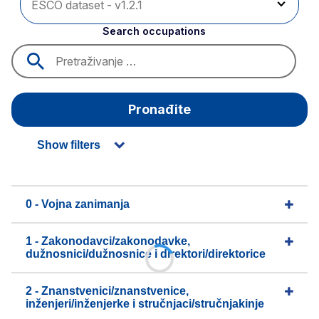
Search occupations
Pronađite
Show filters
0 - Vojna zanimanja
1 - Zakonodavci/zakonodavke,
dužnosnici/dužnosnice i direktori/direktorice
2 - Znanstvenici/znanstvenice,
inženjeri/inženjerke i stručnjaci/stručnjakinje