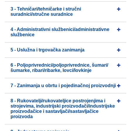
3 - Tehničari/tehničarke i stručni
suradnici/stručne suradnice
4 - Administrativni službenici/administrativne
službenice
5 - Uslužna i trgovačka zanimanja
6 - Poljoprivrednici/poljoprivrednice, šumari/
šumarke, ribari/ribarke, lovci/lovkinje
7 - Zanimanja u obrtu i pojedinačnoj proizvodnji
8 - Rukovatelji/rukovateljice postrojenjima i
strojevima, industrijski proizvođači/industrijske
proizvođačice i sastavljači/sastavljačice
proizvoda