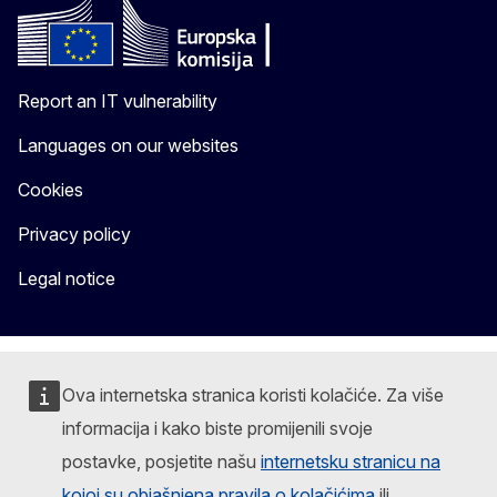
Report an IT vulnerability
Languages on our websites
Cookies
Privacy policy
Legal notice
Ova internetska stranica koristi kolačiće. Za više
informacija i kako biste promijenili svoje
postavke, posjetite našu
internetsku stranicu na
kojoj su objašnjena pravila o kolačićima
ili