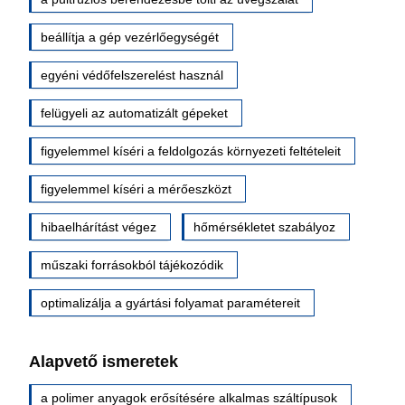
beállítja a gép vezérlőegységét
egyéni védőfelszerelést használ
felügyeli az automatizált gépeket
figyelemmel kíséri a feldolgozás környezeti feltételeit
figyelemmel kíséri a mérőeszközt
hibaelhárítást végez
hőmérsékletet szabályoz
műszaki forrásokból tájékozódik
optimalizálja a gyártási folyamat paramétereit
Alapvető ismeretek
a polimer anyagok erősítésére alkalmas száltípusok