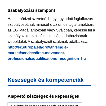
Szabályozási szempont
Ha ellenőrizni szeretné, hogy egy adott foglalkozás
szabályozottnak minősül-e az uniós tagállamokban,
az EGT-tagállamokban vagy Svájcban, keresse fel a
szabályozott szakmák bizottsági adatbázisának
weboldalát. A szabályozott szakmák adatbázisa:
http://ec.europa.eu/growth/single-
market/services/free-movement-
professionals/qualifications-recognition_hu
Készségek és kompetenciák
Alapvető készségek és képességek
a pultrúziós berendezésbe tölti az üvegszálat