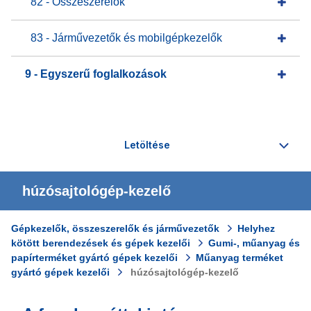
82 - Összeszerelők
83 - Járművezetők és mobilgépkezelők
9 - Egyszerű foglalkozások
húzósajtológép-kezelő
Gépkezelők, összeszerelők és járművezetők
Helyhez
kötött berendezések és gépek kezelői
Gumi-, műanyag és
papírterméket gyártó gépek kezelői
Műanyag terméket
gyártó gépek kezelői
húzósajtológép-kezelő