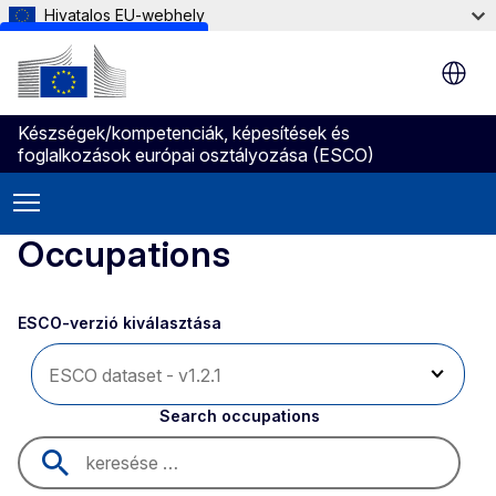
Hivatalos EU-webhely
Skip to main content
Készségek/kompetenciák, képesítések és
foglalkozások európai osztályozása (ESCO)
Occupations
ESCO-verzió kiválasztása 
Search occupations