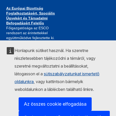
Az Európai Bizottság
Foglalkoztatásért, Szociális
Ügyekért és Társadalmi
Befogadásért Felelős
Főigazgatósága az ESCO
rendszert az érintettekkel
együttműködve fejlesztette ki.
Honlapunk sütiket használ. Ha szeretne
CONTACT ESCO
részletesebben tájékozódni a témáról, vagy
szeretné megváltoztatni a beállításokat,
látogasson el a
sütiszabályzatunkat ismertető
Jelenlegi változat: ESCO v1.2 (Legutóbbi frissítés 15/05/2024)
oldalunkra
, vagy kattintson bármelyik
Készségek/kompetenciák, képesítések és
weboldalunkon a láblécben található linkre.
foglalkozások európai osztályozása (ESCO)
This site is co-managed by:
Az összes cookie elfogadása
A Foglalkoztatás, a Szociális Ügyek és a Társadalmi
Befogadás Főigazgatósága