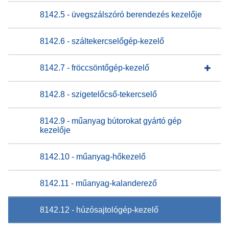
8142.5 - üvegszálszóró berendezés kezelője
8142.6 - száltekercselőgép-kezelő
8142.7 - fröccsöntőgép-kezelő
8142.8 - szigetelőcső-tekercselő
8142.9 - műanyag bútorokat gyártó gép
kezelője
8142.10 - műanyag-hőkezelő
8142.11 - műanyag-kalanderező
8142.12 - húzósajtológép-kezelő