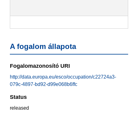
A fogalom állapota
Fogalomazonosító URI
http://data.europa.eu/esco/occupation/c22724a3-
079c-4897-bd92-d99e068b6ffc
Status
released