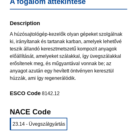
A fogalom áttekintése
Description
A húzósajtológép-kezelők olyan gépeket szolgálnak
ki, irányítanak és tartanak karban, amelyek lehetővé
teszik állandó keresztmetszetű kompozit anyagok
előállítását, amelyeket szálakkal, így üvegszálakkal
erősítenek meg, és műgyantával vonnak be; az
anyagot azután egy hevített öntvényen keresztül
húzzák, ami így regenerálódik.
ESCO Code
8142.12
NACE Code
23.14 - Üvegszálgyártás