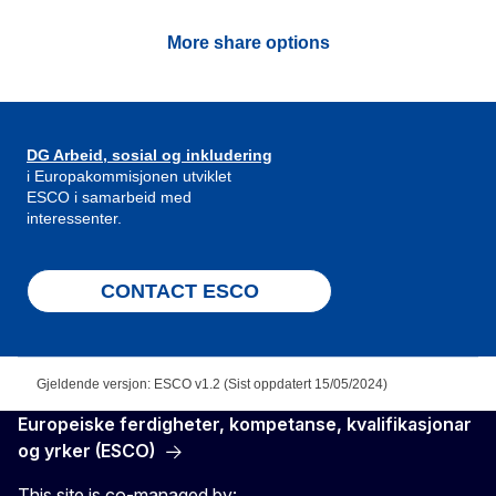
More share options
DG Arbeid, sosial og inkludering
i Europakommisjonen utviklet
ESCO i samarbeid med
interessenter.
CONTACT ESCO
Gjeldende versjon: ESCO v1.2 (Sist oppdatert 15/05/2024)
Europeiske ferdigheter, kompetanse, kvalifikasjonar
og yrker (ESCO)
This site is co-managed by: