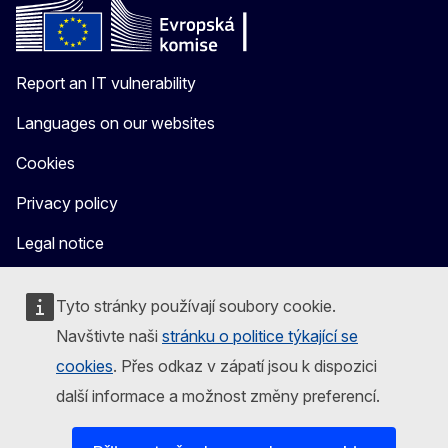
Report an IT vulnerability
Languages on our websites
Cookies
Privacy policy
Legal notice
Tyto stránky používají soubory cookie.
Navštivte naši
stránku o politice týkající se
cookies
. Přes odkaz v zápatí jsou k dispozici
další informace a možnost změny preferencí.