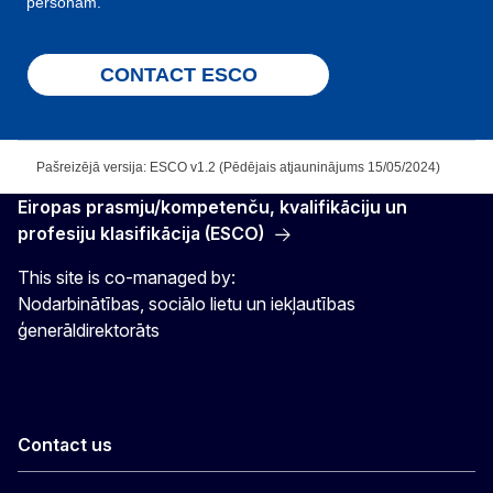
personām.
CONTACT ESCO
Pašreizējā versija: ESCO v1.2 (Pēdējais atjauninājums 15/05/2024)
Eiropas prasmju/kompetenču, kvalifikāciju un
profesiju klasifikācija (ESCO)
This site is co-managed by:
Nodarbinātības, sociālo lietu un iekļautības
ģenerāldirektorāts
Contact us