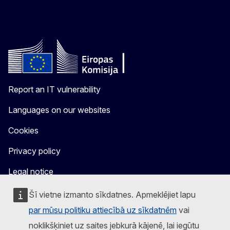
Report an IT vulnerability
Languages on our websites
Cookies
Privacy policy
Legal notice
Šī vietne izmanto sīkdatnes. Apmeklējiet lapu
par mūsu politiku attiecībā uz sīkdatnēm
vai
noklikšķiniet uz saites jebkurā kājenē, lai iegūtu