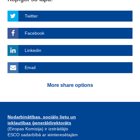
Twitter
Facebook
Linkedin
Email
More share options
Nodarbinātības, sociālo lietu un
iekļautības ģenerāldirektorāts
(Eiropas Komisija) ir izstrādājis
ESCO sadarbībā ar ieinteresētajām