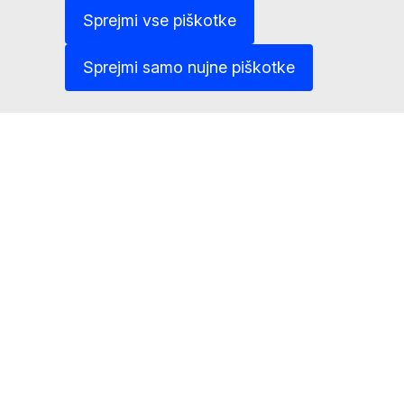
Sprejmi vse piškotke
Sprejmi samo nujne piškotke
Projekt ESCO je razvil GD za
zaposlovanje,
socialne zadeve in
vključevanje pri Evropski komisiji v
sodelovanju z deležniki.
CONTACT ESCO
Sedanja različica: ESCO v1.2 (Zadnja posodobitev 15/05/2024)
Evropska klasifikacija spretnosti/kompetenc,
kvalifikacij in poklicev (ESCO)
This site is co-managed by:
Generalni direktorat za zaposlovanje, socialne zadeve in
vključevanje