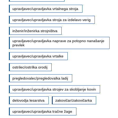
upravljavec/upravljavka vrtalnega stroja
upravljavec/upravljavka stroja za izdelavo verig
inženir/inženirka strojništva
upravljavec/upravljavka naprave za potopno nanašanje
prevlek
upravljavec/upravljavka vrtalke
ostrilec/ostrilka orodij
pregledovalec/pregledovalka ladij
upravljavec/upravljavka strojev za skobljanje kovin
delovodja lesarstva
zakovičar/zakovičarka
upravljavec/upravljavka tračne žage