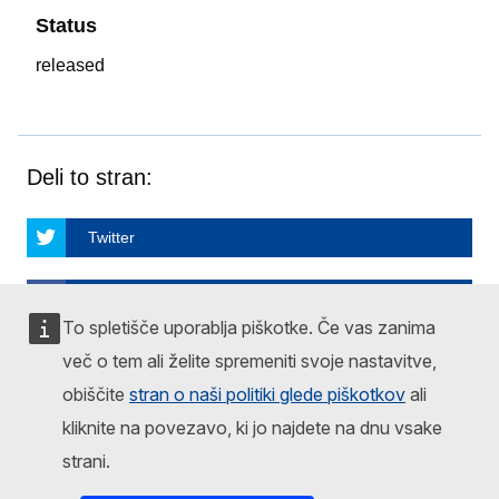
Status
released
Deli to stran:
Twitter
Facebook
To spletišče uporablja piškotke. Če vas zanima
več o tem ali želite spremeniti svoje nastavitve,
Linkedin
obiščite
stran o naši politiki glede piškotkov
ali
Email
kliknite na povezavo, ki jo najdete na dnu vsake
strani.
More share options