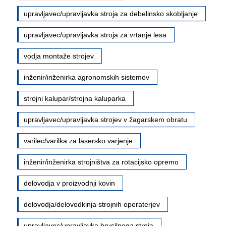
upravljavec/upravljavka stroja za debelinsko skobljanje
upravljavec/upravljavka stroja za vrtanje lesa
vodja montaže strojev
inženir/inženirka agronomskih sistemov
strojni kalupar/strojna kaluparka
upravljavec/upravljavka strojev v žagarskem obratu
varilec/varilka za lasersko varjenje
inženir/inženirka strojništva za rotacijsko opremo
delovodja v proizvodnji kovin
delovodja/delovodkinja strojnih operaterjev
upravljavec/upravljavka brusilnega stroja