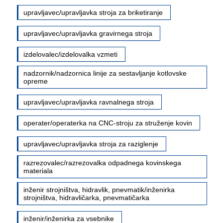
upravljavec/upravljavka stroja za briketiranje
upravljavec/upravljavka gravirnega stroja
izdelovalec/izdelovalka vzmeti
nadzornik/nadzornica linije za sestavljanje kotlovske
opreme
upravljavec/upravljavka ravnalnega stroja
operater/operaterka na CNC-stroju za struženje kovin
upravljavec/upravljavka stroja za raziglenje
razrezovalec/razrezovalka odpadnega kovinskega
materiala
inženir strojništva, hidravlik, pnevmatik/inženirka
strojništva, hidravličarka, pnevmatičarka
inženir/inženirka za vsebnike