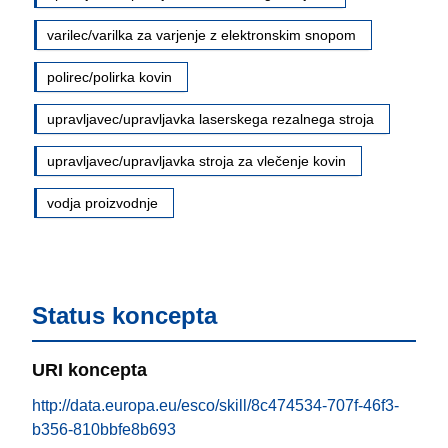
varilec/varilka za varjenje z elektronskim snopom
polirec/polirka kovin
upravljavec/upravljavka laserskega rezalnega stroja
upravljavec/upravljavka stroja za vlečenje kovin
vodja proizvodnje
Status koncepta
URI koncepta
http://data.europa.eu/esco/skill/8c474534-707f-46f3-
b356-810bbfe8b693