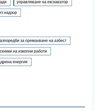
ради
управляване на екскаватор
ез надзор
азпоредби за премахване на азбест
ехники на изкопни работи
ядрена енергия