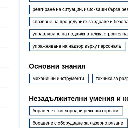
реагиране на ситуации, изискващи бърза ре
спазване на процедурите за здраве и безоп
управляване на подвижна тежка строителна
упражняване на надзор върху персонала
Основни знания
механични инструменти
техники за ра
Незадължителни умения и к
боравене с кислородни режещи горелки
боравене с оборудване за лазерно рязане