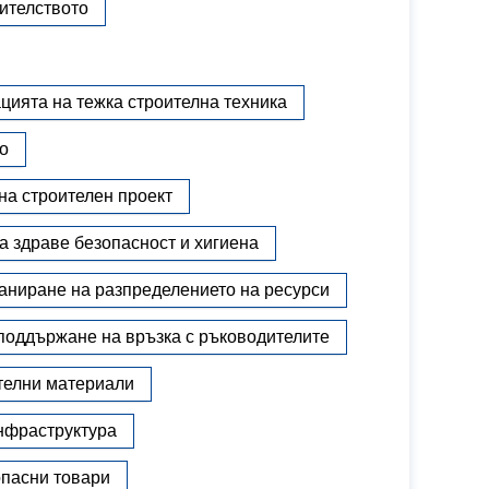
ителството
цията на тежка строителна техника
о
на строителен проект
а здраве безопасност и хигиена
аниране на разпределението на ресурси
поддържане на връзка с ръководителите
телни материали
нфраструктура
опасни товари