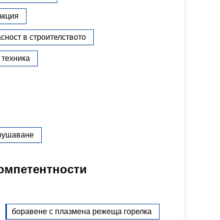
акция
асност в строителството
 техника
зрушаване
омпетентности
боравене с плазмена режеща горелка