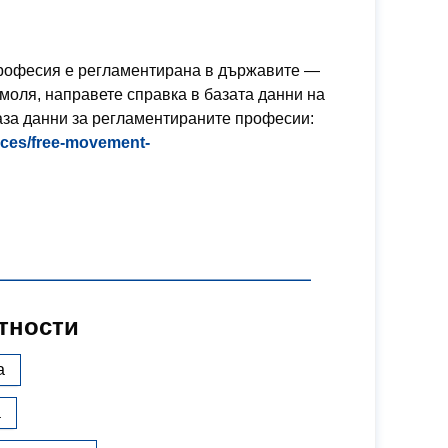
 професия е регламентирана в държавите —
моля, направете справка в базата данни на
аза данни за регламентираните професии:
vices/free-movement-
тности
а
а