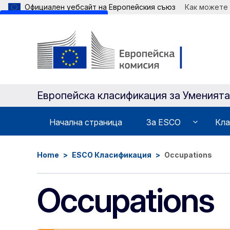
Официален уебсайт на Европейския съюз
Как можете
Skip to main content
Европейска класификация зa Уменият
Начална страница
Зa ESCO
Кла
Home
ESCO Класификация
Occupations
Occupations