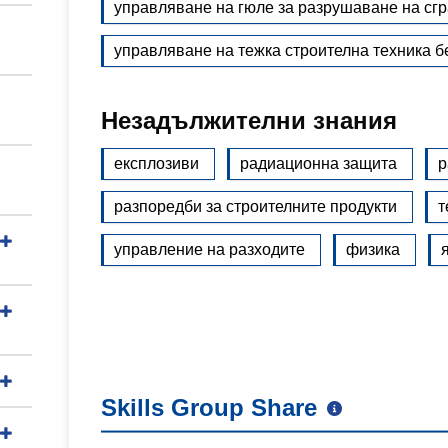
управляване на гюле за разрушаване на сг
управляване на тежка строителна техника б
Незадължителни знания
експлозиви
радиационна защита
р
разпоредби за строителните продукти
т
управление на разходите
физика
Skills Group Share