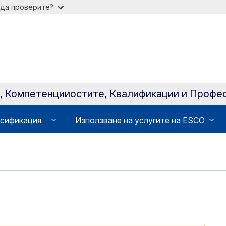
 да проверите?
a, Компетенцииocтите, Квалификации и Профе
сификация
Използване на услугите на ESCO