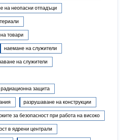
е на неопасни отпадъци
атериали
 на товари
наемане на служители
чаване на служители
а радиационна защита
нания
разрушаване на конструкции
рките за безопасност при работа на високо
ост в ядрени централи