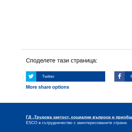
Споделете тази страница:
Twitter
More share options
ГД „Трудова заетост, социални въпроси и приоб
ESCO в сътрудничество с заинтересованите страни.