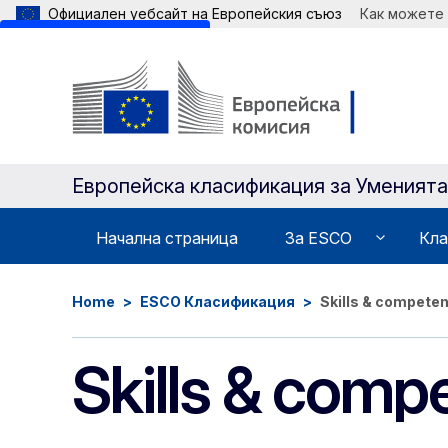
Официален уебсайт на Европейския съюз
Как можете
Skip to main content
Европейска класификация зa Уменият
Начална страница
Зa ESCO
Кла
Home
ESCO Класификация
Skills & compete
Skills & comp