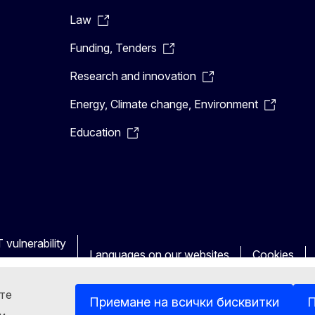
Law
Funding, Tenders
Research and innovation
Energy, Climate change, Environment
Education
 vulnerability
Languages on our websites
Cookies
ете
Приемане на всички бисквитки
П