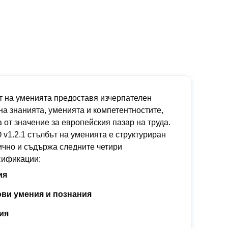
 на уменията предоставя изчерпателен
на знанията, уменията и компетентностите,
а от значение за европейския пазар на труда.
v1.2.1 стълбът на уменията е структуриран
чно и съдържа следните четири
сификации:
ия
ови умения и познания
ия