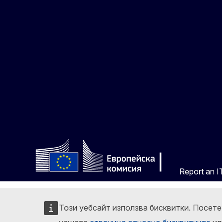
Report an IT
Този уебсайт използва бисквитки. Посет