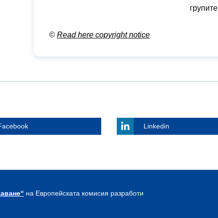
групит
©
Read here copyright notice
Facebook
Linkedin
щаване“
на Европейската комисия разработи