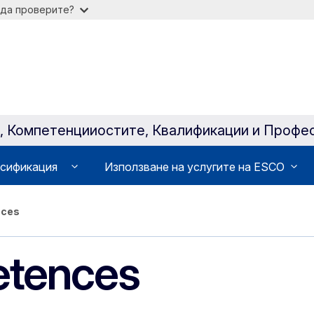
 да проверите?
a, Компетенцииocтите, Квалификации и Профе
сификация
Използване на услугите на ESCO
nces
etences