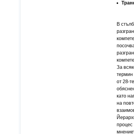
Тран
В стълб
разгран
компете
посочва
разгра
компете
За всяк
термин 
от 28-т
обяснен
като на
на повт
взаимов
Йерарх
процес 
мнениет