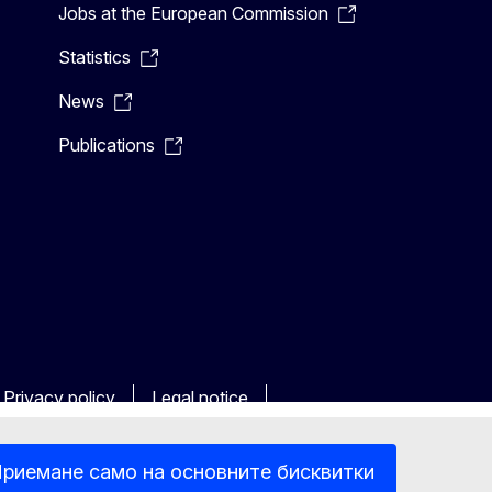
Jobs at the European Commission
Statistics
News
Publications
Privacy policy
Legal notice
риемане само на основните бисквитки