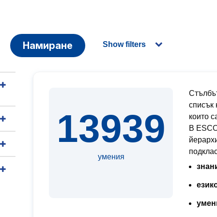
Намиране
Show filters
Стълбът
списък 
13939
които с
В ESCO 
йерархи
подкла
умения
знан
език
умен