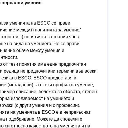
сверсални умения
а за уменията на ESCO се прави
ичение между i) понятията за умение/
нтност и ii) понятията за знания чрез
не на вида на умението. Не се прави
ничение обаче между умения и
нтности.
о от тези понятия има един предпочитан
и редица непредпочитани термини във всеки
е езика в ESCO. ESCO предоставя и
ие (метаданни) за всеки профил на умение,
пример описание, бележка за обхвата, степен
орна използваемост на умението и
ръзки (с други умения и с професии).
ията на уменията в ESCO е в непрекъснат
на подобряване. Можете да споделите
о си относно качеството на уменията и на