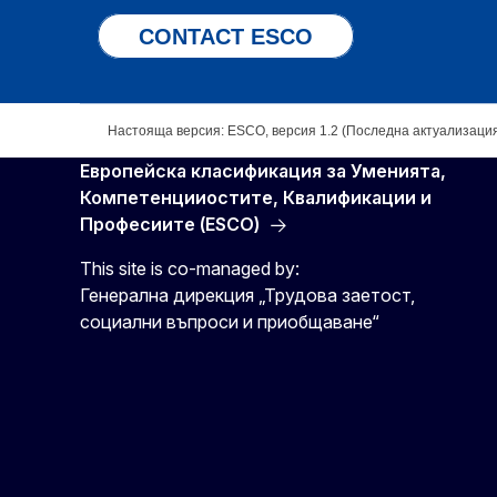
CONTACT ESCO
Настояща версия: ESCO, версия 1.2 (Последна актуализация
Европейска класификация зa Умениятa,
Компетенцииocтите, Квалификации и
Професиите (ESCO)
This site is co-managed by:
Генерална дирекция „Трудова заетост,
социални въпроси и приобщаване“