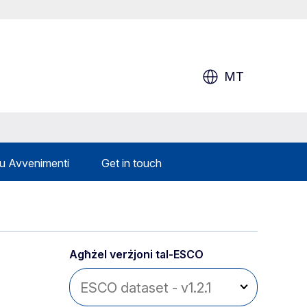
MT
 u Avvenimenti
Get in touch
Agħżel verżjoni tal-ESCO 