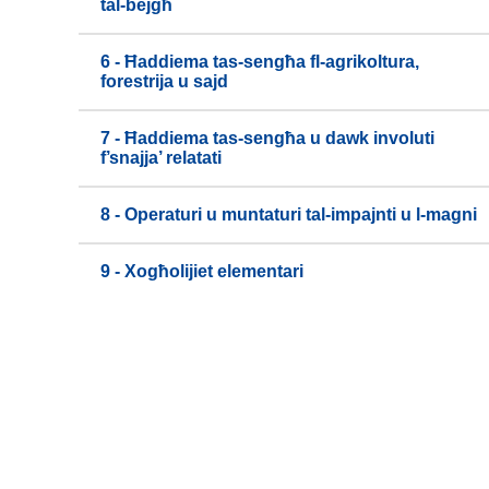
tal-bejgħ
6 - Ħaddiema tas-sengħa fl-agrikoltura,
forestrija u sajd
7 - Ħaddiema tas-sengħa u dawk involuti
f’snajja’ relatati
8 - Operaturi u muntaturi tal-impajnti u l-magni
9 - Xogħolijiet elementari