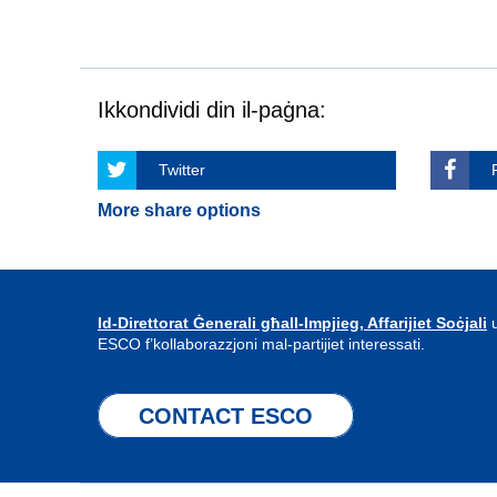
Ikkondividi din il-paġna:
Twitter
More share options
Id-Direttorat Ġenerali għall-Impjieg, Affarijiet Soċjali
u
ESCO f’kollaborazzjoni mal-partijiet interessati.
CONTACT ESCO