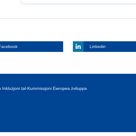
Facebook
Linkedin
 Inklużjoni tal-Kummissjoni Ewropea żviluppa