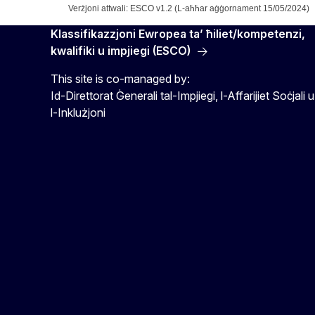
Verżjoni attwali: ESCO v1.2 (L-aħħar aġġornament 15/05/2024)
Klassifikazzjoni Ewropea ta’ ħiliet/kompetenzi,
kwalifiki u impjiegi (ESCO)
This site is co-managed by:
Id-Direttorat Ġenerali tal-Impjiegi, l-Affarijiet Soċjali u
l-Inklużjoni