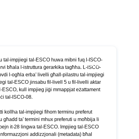
tru tal-impjiegi tal-ESCO huwa mibni fuq l-ISCO-
ervi bħala l-istruttura ġerarkika tagħha. L-ISCO-
vdi l-ogħla erba’ livelli għall-pilastru tal-impjiegi
egi tal-ESCO jinsabu fil-livell 5 u fil-livelli aktar
l-ESCO, kull impjieg jiġi mmappjat eżattament
ċi tal-ISCO-08.
tti kollha tal-impjiegi fihom terminu preferut
 għadd ta’ termini mhux preferuti u moħbija li
bejn it-28 lingwa tal-ESCO. Impjieg tal-ESCO
 informazzjoni addizzjonali (metadata) bħal