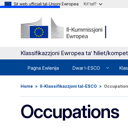
Sit web uffiċjali tal-Unjoni Ewropea
Kif taf?
Skip to main content
Klassifikazzjoni Ewropea ta’ ħiliet/kompet
Paġna Ewlenija
Dwar l-ESCO
Klas
Home
Il-Klassifikazzjoni tal-ESCO
Occupatio
Occupations