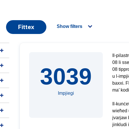
Fittex
Show filters
Il-pilas
08 li ss
3039
08 tippro
u l-impji
baxxi. F
ma’ kodi
Impjiegi
Il-kunċe
wieħed u
jvarjaw 
jinkludi