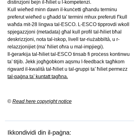
distinzjoni bejn il-ħiliet u l-kompetenzi.
Kull wieħed minn dawn il-kunċetti għandu terminu
preferut wieħed u għadd ta’ termini mhux preferuti f’kull
waħda mit-28 lingwa tal-ESCO. L-ESCO tipprovdi wkoll
spjegazzjoni (metadata) għal kull profil tal-ħiliet bħal
deskrizzjoni, nota tal-iskop, livell tar-riużabbiltà, u r-
relazzjonijiet (ma’ ħiliet oħra u mal-impjiegi).
Il-ġerarkija tal-ħiliet tal-ESCO tinsab fi proċess kontinwu
ta’ titjib. Jekk jogħġobkom aqsmu l-feedback tagħkom
rigward il-kwalità tal-ħiliet u tal-gruppi ta’ ħiliet permezz
tal-paġna ta’ kuntatt tagħna.
©
Read here copyright notice
Ikkondividi din il-paġna: