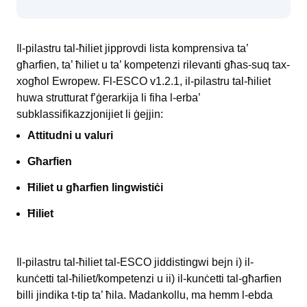
Il-pilastru tal-ħiliet jipprovdi lista komprensiva ta’
għarfien, ta’ ħiliet u ta’ kompetenzi rilevanti għas-suq tax-
xogħol Ewropew. Fl-ESCO v1.2.1, il-pilastru tal-ħiliet
huwa strutturat f’ġerarkija li fiha l-erba’
subklassifikazzjonijiet li ġejjin:
Attitudni u valuri
Għarfien
Ħiliet u għarfien lingwistiċi
Ħiliet
Il-pilastru tal-ħiliet tal-ESCO jiddistingwi bejn i) il-
kunċetti tal-ħiliet/kompetenzi u ii) il-kunċetti tal-għarfien
billi jindika t-tip ta’ ħila. Madankollu, ma hemm l-ebda