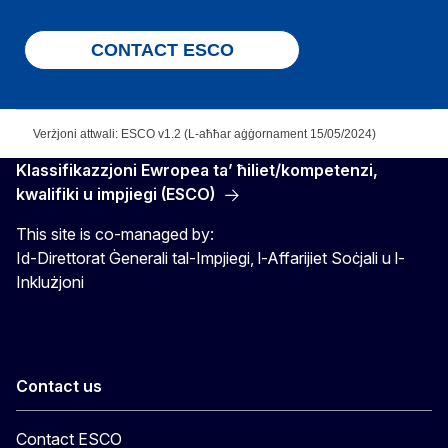
CONTACT ESCO
Verżjoni attwali: ESCO v1.2 (L-aħħar aġġornament 15/05/2024)
Klassifikazzjoni Ewropea ta’ ħiliet/kompetenzi,
kwalifiki u impjiegi (ESCO)
This site is co-managed by:
Id-Direttorat Ġenerali tal-Impjiegi, l-Affarijiet Soċjali u l-
Inklużjoni
Contact us
Contact ESCO