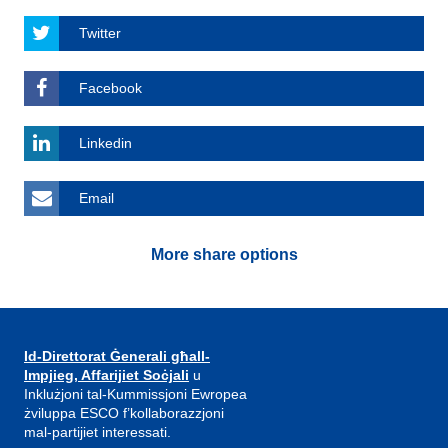
Twitter
Facebook
Linkedin
Email
More share options
Id-Direttorat Ġenerali għall-
Impjieg, Affarijiet Soċjali
u
Inklużjoni tal-Kummissjoni Ewropea
żviluppa ESCO f’kollaborazzjoni
mal-partijiet interessati.