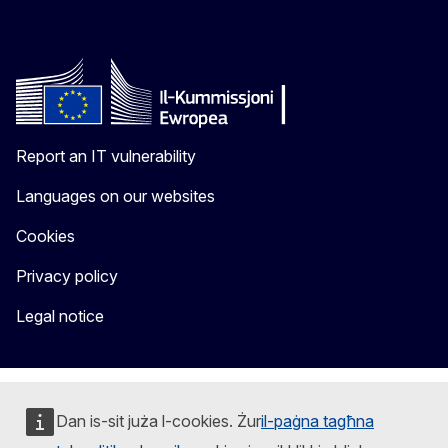
Report an IT vulnerability
Languages on our websites
Cookies
Privacy policy
Legal notice
Dan is-sit juża l-cookies. Żur
il-paġna tagħna