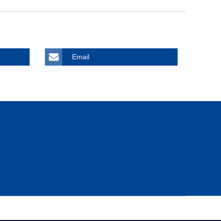
Email