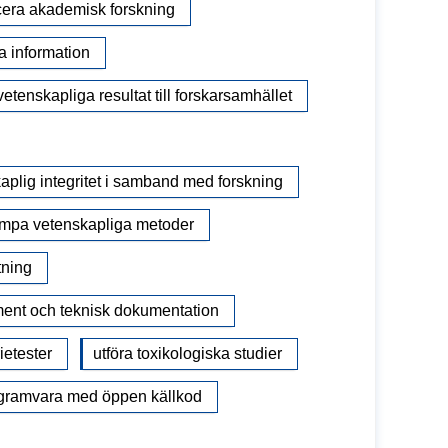
cera akademisk forskning
 information
vetenskapliga resultat till forskarsamhället
kaplig integritet i samband med forskning
lämpa vetenskapliga metoder
tning
ment och teknisk dokumentation
ietester
utföra toxikologiska studier
ogramvara med öppen källkod