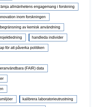
främja allmänhetens engagemang i forskning
nnovation inom forskningen
 begränsning av kemisk användning
rojektledning
handleda individer
p för att påverka politiken
återanvändbara (FAIR) data
ter
en
smiljöer
kalibrera laboratorieutrustning