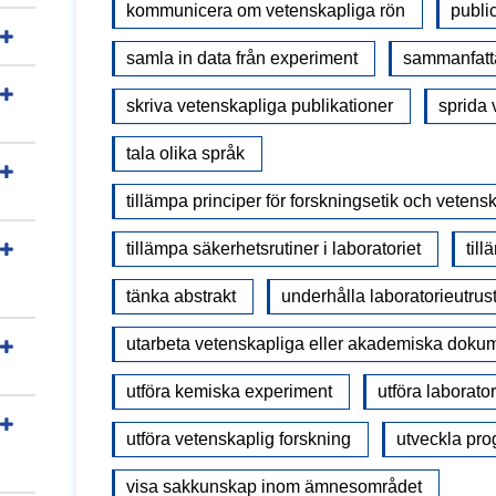
kommunicera om vetenskapliga rön
publi
samla in data från experiment
sammanfatta
skriva vetenskapliga publikationer
sprida 
tala olika språk
tillämpa principer för forskningsetik och vetens
tillämpa säkerhetsrutiner i laboratoriet
til
tänka abstrakt
underhålla laboratorieutrus
utarbeta vetenskapliga eller akademiska doku
utföra kemiska experiment
utföra laborator
utföra vetenskaplig forskning
utveckla pr
visa sakkunskap inom ämnesområdet