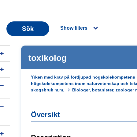
Sök
Show filters
toxikolog
Yrken med krav på fördjupad högskolekompetens
högskolekompetens inom naturvetenskap och tek
skogsbruk m.m.
Biologer, botanister, zoologer m
Översikt