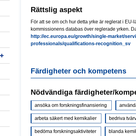
Rättslig aspekt
För att se om och hur detta yrke är reglerat i EU
kommissionens databas över reglerade yrken. Da
http://ec.europa.eu/growth/single-market/ser
professionals/qualifications-recognition_sv
Färdigheter och kompetens
Nödvändiga färdigheter/komp
ansöka om forskningsfinansiering
använda
arbeta säkert med kemikalier
bedriva tvär
bedöma forskningsaktiviteter
blanda kemik