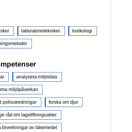
isker
laboratorietekniker
toxikologi
kningsmetoder
ompetenser
ar
analysera miljödata
ma miljöpåverkan
id polisutredningar
forska om djur
ge råd om lagstiftningsakter
a biverkningar av läkemedel