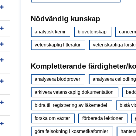
Nödvändig kunskap
analytisk kemi
biovetenskap
cancerr
vetenskaplig litteratur
vetenskapliga fors
Kompletterande färdigheter/k
analysera blodprover
analysera cellodling
arkivera vetenskaplig dokumentation
bedö
bidra till registrering av läkemedel
bistå v
forska om växter
förbereda lektioner
göra felsökning i kosmetikaformler
hanter