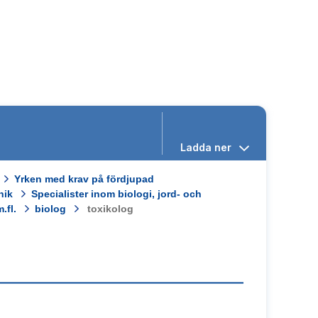
Yrken med krav på fördjupad
nik
Specialister inom biologi, jord- och
.fl.
biolog
toxikolog