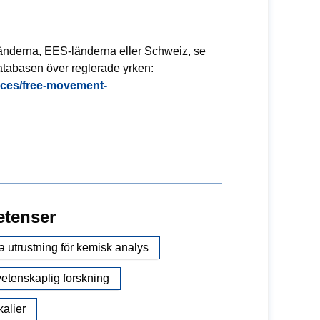
-länderna, EES-länderna eller Schweiz, se
tabasen över reglerade yrken:
vices/free-movement-
etenser
 utrustning för kemisk analys
vetenskaplig forskning
alier