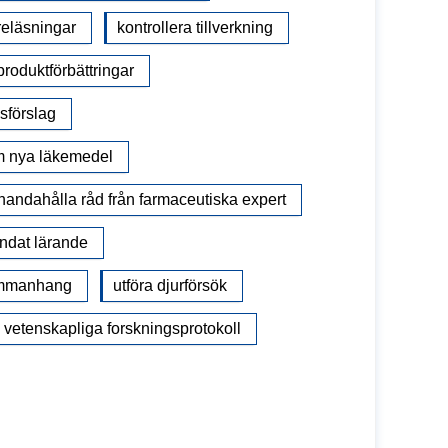
reläsningar
kontrollera tillverkning
oduktförbättringar
gsförslag
am nya läkemedel
llhandahålla råd från farmaceutiska expert
andat lärande
sammanhang
utföra djurförsök
 vetenskapliga forskningsprotokoll