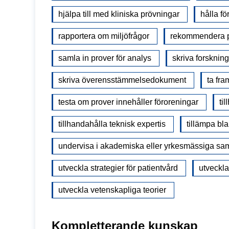
hjälpa till med kliniska prövningar
hålla fö
rapportera om miljöfrågor
rekommendera pr
samla in prover för analys
skriva forsknin
skriva överensstämmelsedokument
ta fr
testa om prover innehåller föroreningar
ti
tillhandahålla teknisk expertis
tillämpa bl
undervisa i akademiska eller yrkesmässiga 
utveckla strategier för patientvård
utveckla
utveckla vetenskapliga teorier
Kompletterande kunskap